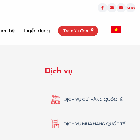
ZALO
VI
Liên hệ
Tuyển dụng
Tra cứu đơn
Dịch vụ
DỊCH VỤ GỬI HÀNG QUỐC TẾ
DỊCH VỤ MUA HÀNG QUỐC TẾ