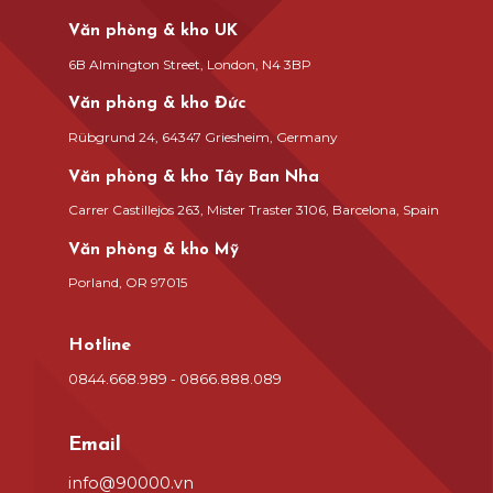
Văn phòng & kho UK
6B Almington Street, London, N4 3BP
Văn phòng & kho Đức
Rübgrund 24, 64347 Griesheim, Germany
Văn phòng & kho Tây Ban Nha
Carrer Castillejos 263, Mister Traster 3106, Barcelona, Spain
Văn phòng & kho Mỹ
Porland, OR 97015
Hotline
0844.668.989 - 0866.888.089
Email
info@90000.vn