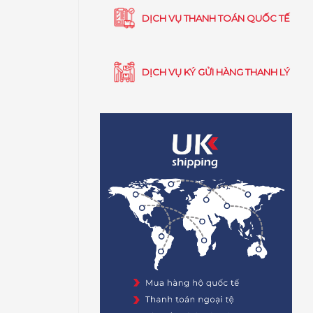
DỊCH VỤ THANH TOÁN QUỐC TẾ
DỊCH VỤ KÝ GỬI HÀNG THANH LÝ