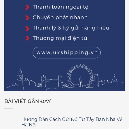
BÀI VIẾT GẦN ĐÂY
Hướng Dẫn Cách Gửi Đồ Từ Tây Ban Nha Về
Hà Nội