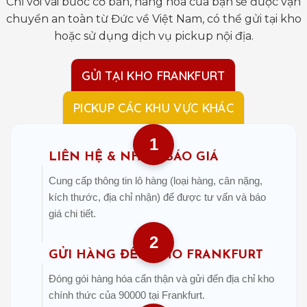
Chỉ với vài bước cơ bản, hàng hóa của bạn sẽ được vận
chuyển an toàn từ Đức về Việt Nam, có thể gửi tại kho
hoặc sử dụng dịch vụ pickup nội địa.
GỬI TẠI KHO FRANKFURT
PICKUP CÁC KHU VỰC KHÁC
1
LIÊN HỆ & NHẬN BÁO GIÁ
Cung cấp thông tin lô hàng (loại hàng, cân nặng,
kích thước, địa chỉ nhận) để được tư vấn và báo
giá chi tiết.
2
GỬI HÀNG ĐẾN KHO FRANKFURT
Đóng gói hàng hóa cẩn thận và gửi đến địa chỉ kho
chính thức của 90000 tại Frankfurt.