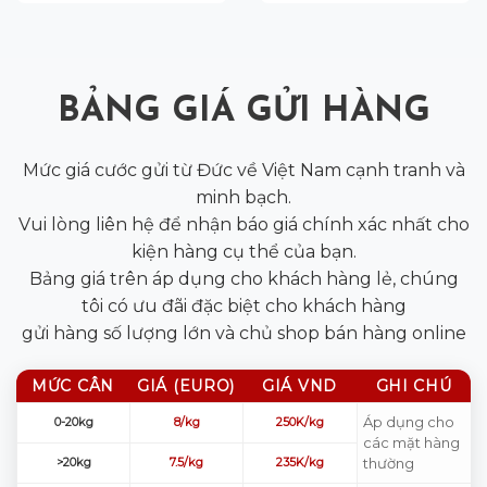
BẢNG GIÁ GỬI HÀNG
Mức giá cước gửi từ Đức về Việt Nam cạnh tranh và
minh bạch.
Vui lòng liên hệ để nhận báo giá chính xác nhất cho
kiện hàng cụ thể của bạn.
Bảng giá trên áp dụng cho khách hàng lẻ, chúng
tôi có ưu đãi đặc biệt cho khách hàng
gửi hàng số lượng lớn và chủ shop bán hàng online
MỨC CÂN
GIÁ (EURO)
GIÁ VND
GHI CHÚ
Áp dụng cho
0-20kg
8/kg
250K/kg
các mặt hàng
thường
>20kg
7.5/kg
235K/kg