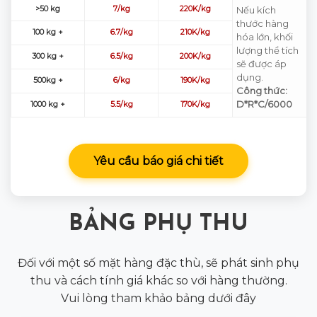
>50 kg
7/kg
220K/kg
Nếu kích
thước hàng
100 kg +
6.7/kg
210K/kg
hóa lớn, khối
lượng thể tích
300 kg +
6.5/kg
200K/kg
sẽ được áp
dụng.
500kg +
6/kg
190K/kg
Công thức:
D*R*C/6000
1000 kg +
5.5/kg
170K/kg
Yêu cầu báo giá chi tiết
BẢNG PHỤ THU
Đối với một số mặt hàng đặc thù, sẽ phát sinh phụ
thu và cách tính giá khác so với hàng thường.
Vui lòng tham khảo bảng dưới đây