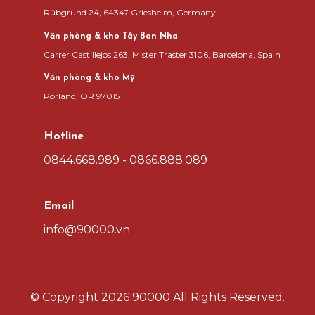
Rübgrund 24, 64347 Griesheim, Germany
Văn phòng & kho Tây Ban Nha
Carrer Castillejos 263, Mister Traster 3106, Barcelona, Spain
Văn phòng & kho Mỹ
Porland, OR 97015
Hotline
0844.668.989 - 0866.888.089
Email
info@90000.vn
© Copyright
2026 90000
All Rights Reserved.