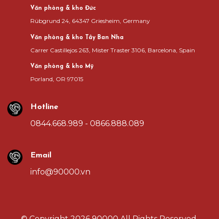
Văn phòng & kho Đức
Rübgrund 24, 64347 Griesheim, Germany
Văn phòng & kho Tây Ban Nha
Carrer Castillejos 263, Mister Traster 3106, Barcelona, Spain
Văn phòng & kho Mỹ
Porland, OR 97015
Hotline
0844.668.989 - 0866.888.089
Email
info@90000.vn
© Copyright
2026 90000
All Rights Reserved.