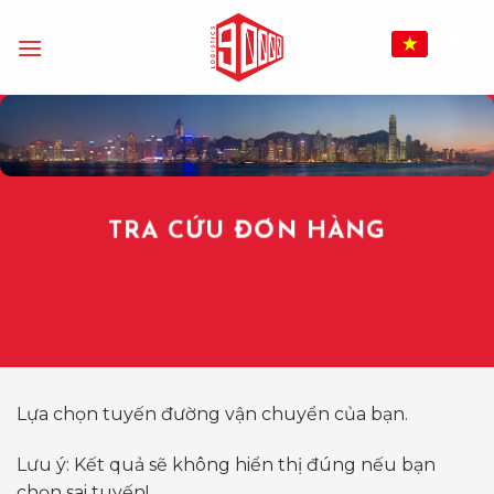
Bỏ
qua
VI
nội
dung
TRA CỨU ĐƠN HÀNG
Lựa chọn tuyến đường vận chuyển của bạn.
Lưu ý: Kết quả sẽ không hiển thị đúng nếu bạn
chọn sai tuyến!