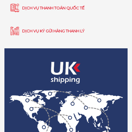
DỊCH VỤ THANH TOÁN QUỐC TẾ
DỊCH VỤ KÝ GỬI HÀNG THANH LÝ