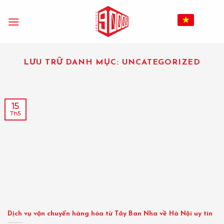
Bỏ
qua
VI
nội
dung
LƯU TRỮ DANH MỤC:
UNCATEGORIZED
15
Th5
Dịch vụ vận chuyển hàng hóa từ Tây Ban Nha về Hà Nội uy tín