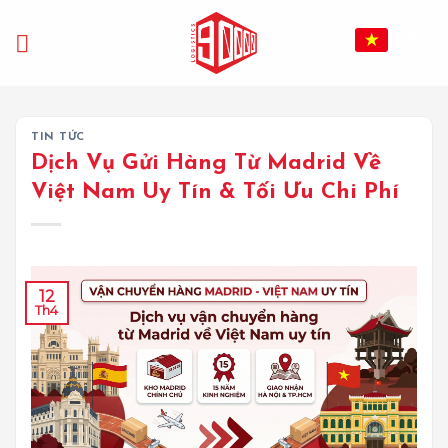
Bỏ
qua
VI
nội
dung
TIN TỨC
Dịch Vụ Gửi Hàng Từ Madrid Về
Việt Nam Uy Tín & Tối Ưu Chi Phí
12
Th4