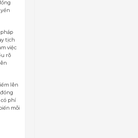
 đồng
uyển
p pháp
y tịch
àm việc
ểu rõ
yên
hiểm lên
c đóng
 có phí
biến mỗi