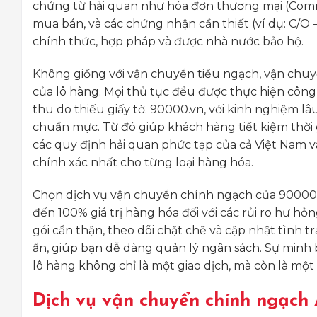
chứng từ hải quan như hóa đơn thương mại (Commer
mua bán, và các chứng nhận cần thiết (ví dụ: C/O
chính thức, hợp pháp và được nhà nước bảo hộ.
Không giống với vận chuyển tiểu ngạch, vận chu
của lô hàng. Mọi thủ tục đều được thực hiện công
thu do thiếu giấy tờ. 90000.vn, với kinh nghiệm lâ
chuẩn mực. Từ đó giúp khách hàng tiết kiệm thời g
các quy định hải quan phức tạp của cả Việt Nam 
chính xác nhất cho từng loại hàng hóa.
Chọn dịch vụ vận chuyển chính ngạch của 90000.v
đến 100% giá trị hàng hóa đối với các rủi ro hư 
gói cẩn thận, theo dõi chặt chẽ và cập nhật tình tr
ẩn, giúp bạn dễ dàng quản lý ngân sách. Sự minh 
lô hàng không chỉ là một giao dịch, mà còn là một 
Dịch vụ vận chuyển chính ngạch