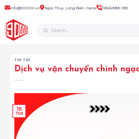
Bỏ
info@90000.vn
Ngoc Thuy, Long Bien, Hanoi
0866.888.089
qua
nội
dung
TIN TỨC
Dịch vụ vận chuyển chính ngạ
18
Th8