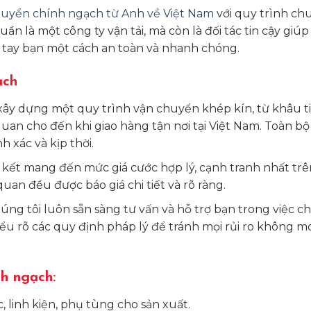
uyển chính ngạch từ Anh về Việt Nam
với quy trình ch
n là một công ty vận tải, mà còn là đối tác tin cậy giúp 
 tay bạn một cách an toàn và nhanh chóng.
ạch
xây dựng một quy trình vận chuyển khép kín, từ khâu t
quan cho đến khi giao hàng tận nơi tại Việt Nam. Toàn b
 xác và kịp thời.
ết mang đến mức giá cước hợp lý, cạnh tranh nhất trên
quan đều được báo giá chi tiết và rõ ràng.
ng tôi luôn sẵn sàng tư vấn và hỗ trợ bạn trong việc c
hiểu rõ các quy định pháp lý để tránh mọi rủi ro không 
h ngạch:
, linh kiện, phụ tùng cho sản xuất.