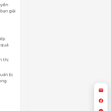
uyên
bạn giải
iếp
ộ quá
 thị
huẩn bị
mong