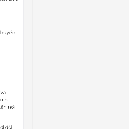
chuyển
 và
 mọi
ận nơi.
ới đội