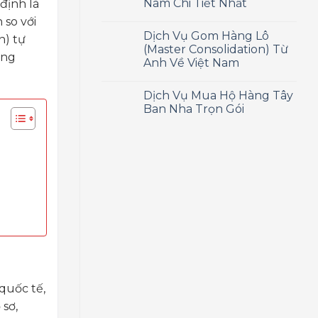
Nam Chi Tiết Nhất
định là
 so với
Dịch Vụ Gom Hàng Lô
n) tự
(Master Consolidation) Từ
ông
Anh Về Việt Nam
Dịch Vụ Mua Hộ Hàng Tây
Ban Nha Trọn Gói
quốc tế,
 sơ,