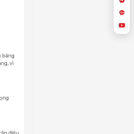
g bằng
ng, vì
rọng
cần điều