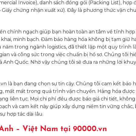
cial Invoice), danh sách đóng gói (Packing List), hợp
 – Giấy chứng nhận xuất xứ). Đây là phương thức vận ch
yển chính ngạch giúp bạn hoàn toàn an tâm về tính hợ
 khai, minh bạch. Đảm bảo hàng hóa không bị tạm giữ ha
u năm trong ngành logistics, đã thiết lập một quy trình l
ian và công sức trong việc chuẩn bị hồ sơ. Chúng tôi hi
và Anh Quốc. Nhờ vậy chúng tôi sẽ đưa ra những lời khu
n là bạn đang chọn sự tin cậy. Chúng tôi cam kết bảo 
hỏng, mất mát trong quá trình vận chuyển. Hàng hóa đượ
ạng liên tục. Mọi chi phí đều được báo giá chi tiết, không
bạch và cam kết này giúp xây dựng niềm tin vững chắc, 
sự hợp tác dài lâu.
 Anh – Việt Nam tại 90000.vn