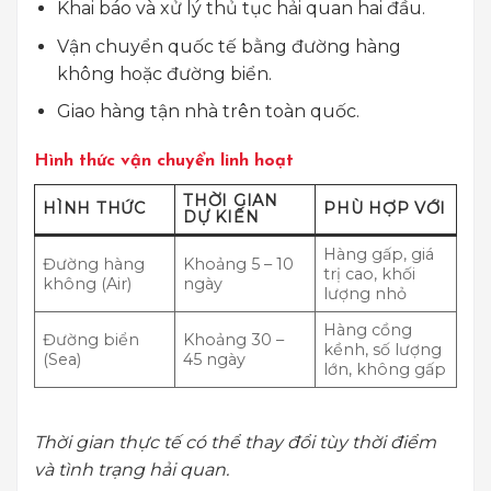
Khai báo và xử lý thủ tục hải quan hai đầu.
Vận chuyển quốc tế bằng đường hàng
không hoặc đường biển.
Giao hàng tận nhà trên toàn quốc.
Hình thức vận chuyển linh hoạt
THỜI GIAN
HÌNH THỨC
PHÙ HỢP VỚI
DỰ KIẾN
Hàng gấp, giá
Đường hàng
Khoảng 5 – 10
trị cao, khối
không (Air)
ngày
lượng nhỏ
Hàng cồng
Đường biển
Khoảng 30 –
kềnh, số lượng
(Sea)
45 ngày
lớn, không gấp
Thời gian thực tế có thể thay đổi tùy thời điểm
và tình trạng hải quan.