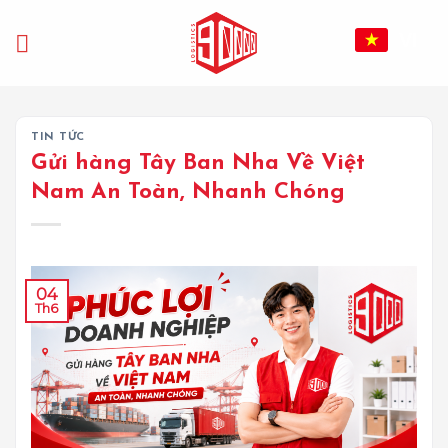
Bỏ
qua
VI
nội
dung
TIN TỨC
Gửi hàng Tây Ban Nha Về Việt
Nam An Toàn, Nhanh Chóng
04
Th6