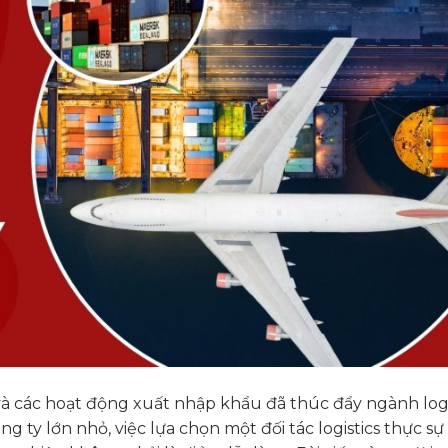
và các hoạt động xuất nhập khẩu đã thúc đẩy ngành logi
 ty lớn nhỏ, việc lựa chọn một đối tác logistics thực sự 