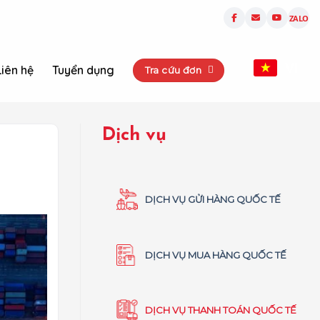
ZALO
VI
Liên hệ
Tuyển dụng
Tra cứu đơn
Dịch vụ
DỊCH VỤ GỬI HÀNG QUỐC TẾ
DỊCH VỤ MUA HÀNG QUỐC TẾ
DỊCH VỤ THANH TOÁN QUỐC TẾ