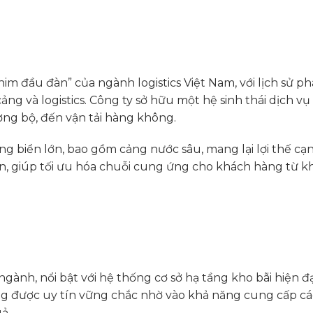
 đầu đàn” của ngành logistics Việt Nam, với lịch sử phá
cảng và logistics. Công ty sở hữu một hệ sinh thái dịch vụ
ường bộ, đến vận tải hàng không.
 biển lớn, bao gồm cảng nước sâu, mang lại lợi thế cạ
 diện, giúp tối ưu hóa chuỗi cung ứng cho khách hàng từ 
gành, nổi bật với hệ thống cơ sở hạ tầng kho bãi hiện đạ
ng được uy tín vững chắc nhờ vào khả năng cung cấp các
ả.