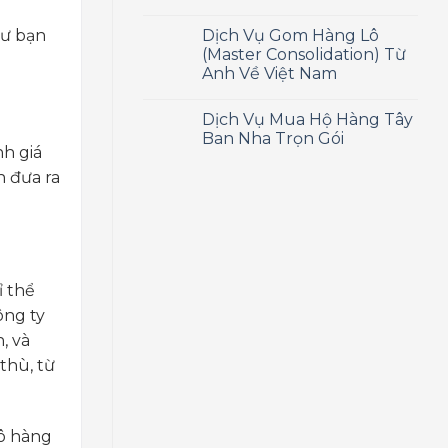
Dịch Vụ Gom Hàng Lô
hư bạn
(Master Consolidation) Từ
Anh Về Việt Nam
Dịch Vụ Mua Hộ Hàng Tây
Ban Nha Trọn Gói
nh giá
n đưa ra
ỉ thể
ông ty
, và
thù, từ
lô hàng