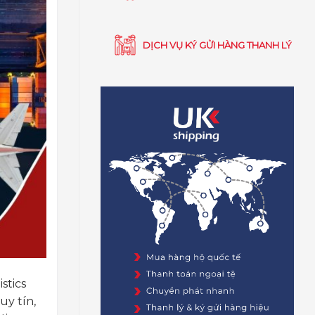
DỊCH VỤ KÝ GỬI HÀNG THANH LÝ
stics
uy tín,