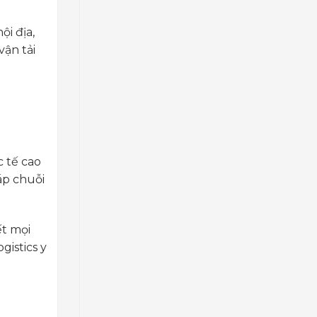
i địa,
vận tải
 tế cao
áp chuỗi
t mọi
gistics y