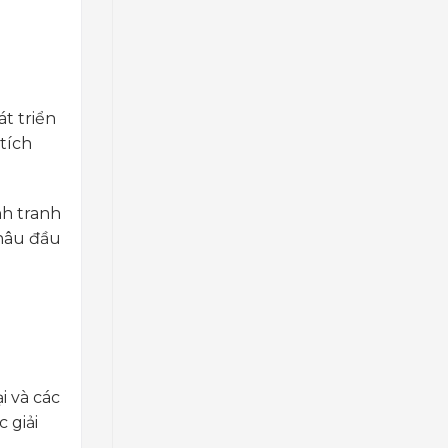
t triển
 tích
nh tranh
khâu đầu
i và các
 giải