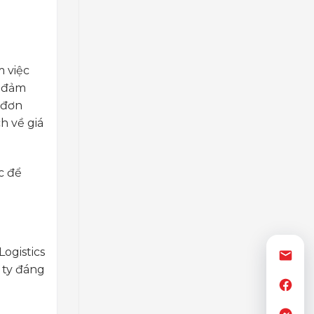
m việc
, đảm
 đơn
h về giá
c để
Logistics
 ty đáng