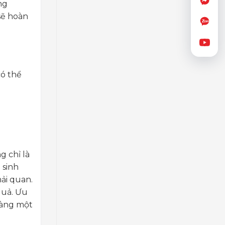
ng
sẽ hoàn
có thể
g chỉ là
 sinh
ải quan.
quả. Ưu
hàng một