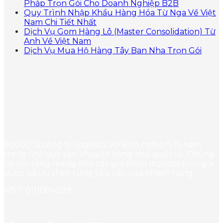
Pháp Trọn Gói Cho Doanh Nghiệp B2B
Quy Trình Nhập Khẩu Hàng Hóa Từ Nga Về Việt
Nam Chi Tiết Nhất
Dịch Vụ Gom Hàng Lô (Master Consolidation) Từ
Anh Về Việt Nam
Dịch Vụ Mua Hộ Hàng Tây Ban Nha Trọn Gói
90000 là công ty Logistics với kinh nghiệm 15 năm
trong lĩnh vực vận chuyển hàng hóa quốc tế. Chúng
tôi sẵn sàng mang đến các giải pháp logistics trọn gói
được tối ưu theo từng yêu cầu của khách hàng.
MST: 0111004289