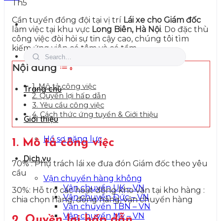
Th5
Cần tuyển đồng đội tại vị trí
Lái xe cho Giám đốc
làm việc tại khu vực
Long Biên, Hà Nội
. Do đặc thù
công việc đòi hỏi sự tin cậy cao, chúng tôi tìm
kiếm ứng viên có tâm và có tầm.
Nội dung
1. Mô tả công việc
Trang chủ
2. Quyền lợi hấp dẫn
3. Yêu cầu công việc
4. Cách thức ứng tuyển & Giới thiệu
Giới thiệu
Hồ sơ năng lực
1. Mô tả công việc
Dịch vụ
70% : Phụ trách lái xe đưa đón Giám đốc theo yêu
cầu
Vận chuyển hàng không
Vận chuyển UK – VN
30%: Hỗ trợ các hoạt động kho vận tại kho hàng :
Vận chuyển Đức – VN
chia chọn hàng, đóng hàng, vận chuyển hàng
Vận chuyển TBN – VN
Vận chuyển Mỹ – VN
2. Quyền lợi hấp dẫn