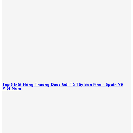
Top 5 Mặt Hàng Thường Được Gửi Từ Tây Ban Nha – Spain Về
Việt Nam