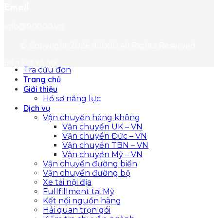
Email
info@90000.vn
© Copyright
2026 90000
All Rights Reserved.
Liên kết xã hội
Tra cứu đơn
Trang chủ
Giới thiệu
Hồ sơ năng lực
Dịch vụ
Vận chuyển hàng không
Vận chuyển UK – VN
Vận chuyển Đức – VN
Vận chuyển TBN – VN
Vận chuyển Mỹ – VN
Vận chuyển đường biển
Vận chuyển đường bộ
Xe tải nội địa
Fullfillment tại Mỹ
Kết nối nguồn hàng
Hải quan trọn gói