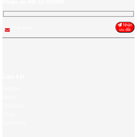
Nhận ưu đãi từ 90000
Nhận
ưu đãi
Liên kết
Giới thiệu
Liên hệ
Chính sách
Tin tức
Tuyển dụng