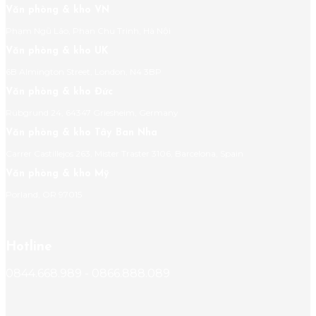
Văn phòng & kho VN
Phạm Ngũ Lão, Phan Chu Trinh, Hà Nội
Văn phòng & kho UK
6B Almington Street, London, N4 3BP
Văn phòng & kho Đức
Rübgrund 24, 64347 Griesheim, Germany
Văn phòng & kho Tây Ban Nha
Carrer Castillejos 263, Mister Traster 3106, Barcelona, Spain
Văn phòng & kho Mỹ
Porland, OR 97015
Hotline
0844.668.989 - 0866.888.089