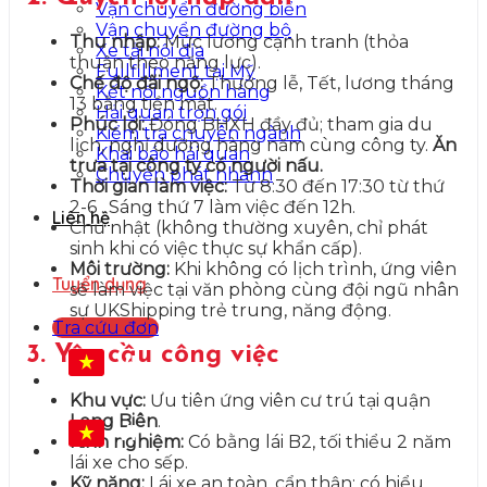
Vận chuyển đường biển
Vận chuyển đường bộ
Thu nhập:
Mức lương cạnh tranh (thỏa
Xe tải nội địa
thuận theo năng lực).
Fullfillment tại Mỹ
Chế độ đãi ngộ:
Thưởng lễ, Tết, lương tháng
Kết nối nguồn hàng
13 bằng tiền mặt.
Hải quan trọn gói
Phúc lợi:
Đóng BHXH đầy đủ; tham gia du
Kiểm tra chuyên ngành
lịch, nghỉ dưỡng hàng năm cùng công ty.
Ăn
Khai báo hải quan
trưa tại công ty có người nấu.
Chuyển phát nhanh
Thời gian làm việc:
Từ 8:30 đến 17:30 từ thứ
2-6 . Sáng thứ 7 làm việc đến 12h.
Liên hệ
Chủ nhật (không thường xuyên, chỉ phát
sinh khi có việc thực sự khẩn cấp).
Môi trường:
Khi không có lịch trình, ứng viên
Tuyển dụng
sẽ làm việc tại văn phòng cùng đội ngũ nhân
sự UKShipping trẻ trung, năng động.
Tra cứu đơn
3. Yêu cầu công việc
VI
Khu vực:
Ưu tiên ứng viên cư trú tại quận
Long Biên
.
VI
Kinh nghiệm:
Có bằng lái B2, tối thiểu 2 năm
lái xe cho sếp.
Kỹ năng:
Lái xe an toàn, cẩn thận; có hiểu