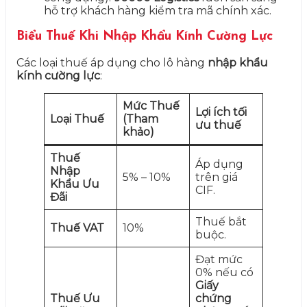
hỗ trợ khách hàng kiểm tra mã chính xác.
Biểu Thuế Khi Nhập Khẩu Kính Cường Lực
Các loại thuế áp dụng cho lô hàng
nhập khẩu
kính cường lực
:
Mức Thuế
Lợi ích tối
Loại Thuế
(Tham
ưu thuế
khảo)
Thuế
Áp dụng
Nhập
5% – 10%
trên giá
Khẩu Ưu
CIF.
Đãi
Thuế bắt
Thuế VAT
10%
buộc.
Đạt mức
0% nếu có
Giấy
Thuế Ưu
chứng