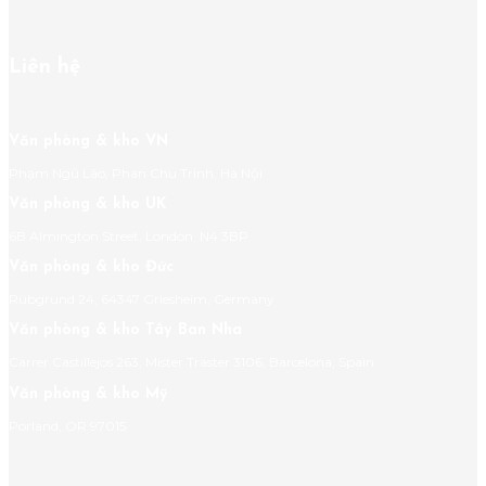
Liên hệ
Văn phòng & kho VN
Phạm Ngũ Lão, Phan Chu Trinh, Hà Nội
Văn phòng & kho UK
6B Almington Street, London, N4 3BP
Văn phòng & kho Đức
Rübgrund 24, 64347 Griesheim, Germany
Văn phòng & kho Tây Ban Nha
Carrer Castillejos 263, Mister Traster 3106, Barcelona, Spain
Văn phòng & kho Mỹ
Porland, OR 97015