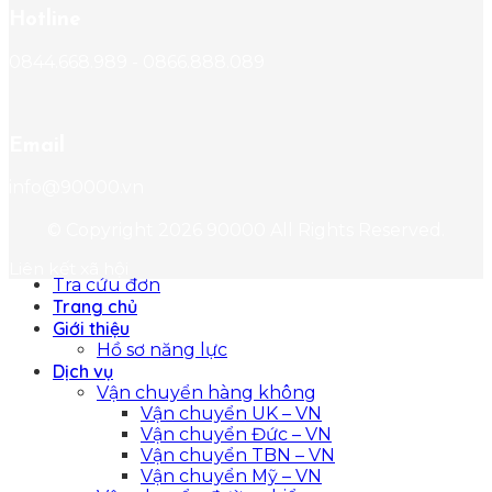
Hotline
0844.668.989 - 0866.888.089
Email
info@90000.vn
© Copyright
2026 90000
All Rights Reserved.
Liên kết xã hội
Tra cứu đơn
Trang chủ
Giới thiệu
Hồ sơ năng lực
Dịch vụ
Vận chuyển hàng không
Vận chuyển UK – VN
Vận chuyển Đức – VN
Vận chuyển TBN – VN
Vận chuyển Mỹ – VN