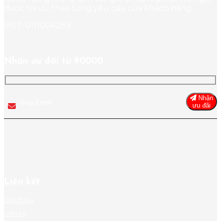
được tối ưu theo từng yêu cầu của khách hàng.
MST: 0111004289
Nhận ưu đãi từ 90000
Nhận
ưu đãi
Liên kết
Giới thiệu
Liên hệ