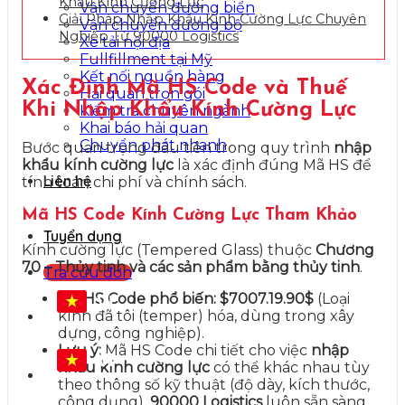
Khẩu Kính Cường Lực
Vận chuyển đường biển
Giải Pháp Nhập Khẩu Kính Cường Lực Chuyên
Vận chuyển đường bộ
Nghiệp Từ 90000 Logistics
Xe tải nội địa
Fullfillment tại Mỹ
Kết nối nguồn hàng
Xác Định Mã HS Code và Thuế
Hải quan trọn gói
Khi Nhập Khẩu Kính Cường Lực
Kiểm tra chuyên ngành
Khai báo hải quan
Chuyển phát nhanh
Bước quan trọng đầu tiên trong quy trình
nhập
khẩu kính cường lực
là xác định đúng Mã HS để
Liên hệ
tính toán chi phí và chính sách.
Mã HS Code Kính Cường Lực Tham Khảo
Tuyển dụng
Kính cường lực (Tempered Glass) thuộc
Chương
70 – Thủy tinh và các sản phẩm bằng thủy tinh
.
Tra cứu đơn
Mã HS Code phổ biến:
$7007.19.90$
(Loại
VI
kính đã tôi (temper) hóa, dùng trong xây
dựng, công nghiệp).
Lưu ý:
Mã HS Code chi tiết cho việc
nhập
VI
khẩu kính cường lực
có thể khác nhau tùy
theo thông số kỹ thuật (độ dày, kích thước,
công dụng).
90000 Logistics
luôn sẵn sàng