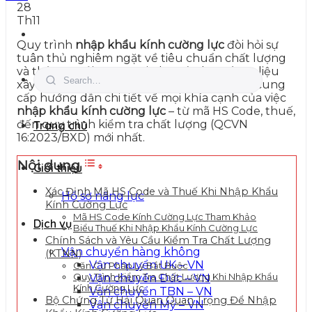
28
Th11
Quy trình
nhập khẩu kính cường lực
đòi hỏi sự
tuân thủ nghiêm ngặt về tiêu chuẩn chất lượng
và thủ tục Hải quan. Với nhu cầu lớn về vật liệu
xây dựng này tại Việt Nam,
90000 Logistics
cung
cấp hướng dẫn chi tiết về mọi khía cạnh của việc
nhập khẩu kính cường lực
– từ mã HS Code, thuế,
đến quy trình kiểm tra chất lượng (QCVN
Trang chủ
16:2023/BXD) mới nhất.
Nội dung
Giới thiệu
Xác Định Mã HS Code và Thuế Khi Nhập Khẩu
Hồ sơ năng lực
Kính Cường Lực
Mã HS Code Kính Cường Lực Tham Khảo
Dịch vụ
Biểu Thuế Khi Nhập Khẩu Kính Cường Lực
Chính Sách và Yêu Cầu Kiểm Tra Chất Lượng
Vận chuyển hàng không
(KTNN)
Vận chuyển UK – VN
Căn Cứ Pháp Lý Bắt Buộc
Quy Trình Kiểm Tra Chất Lượng Khi Nhập Khẩu
Vận chuyển Đức – VN
Kính Cường Lực
Vận chuyển TBN – VN
Bộ Chứng Từ Hải Quan Quan Trọng Để Nhập
Vận chuyển Mỹ – VN