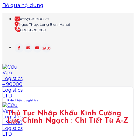
Bỏ qua nội dung
info@90000.vn
Ngoc Thuy, Long Bien, Hanoi
0866.888.089
ZALO
Kiến thức Logistics
Thủ Tục Nhập Khẩu Kính Cường
Lực Chính Ngạch : Chi Tiết Từ A-Z